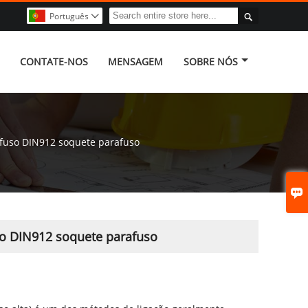

Português

CONTATE-NOS
MENSAGEM
SOBRE NÓS
afuso DIN912 soquete parafuso

so DIN912 soquete parafuso