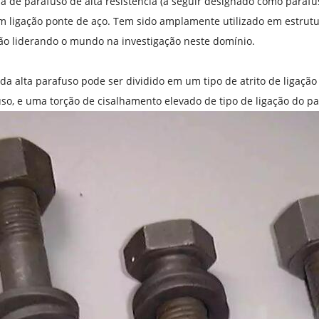
a de parafuso de alta resistência (a seguir designado como paraf
em ligação ponte de aço. Tem sido amplamente utilizado em estrut
ão liderando o mundo na investigação neste domínio.
 da alta parafuso pode ser dividido em um tipo de atrito de ligação
so, e uma torção de cisalhamento elevado de tipo de ligação do p