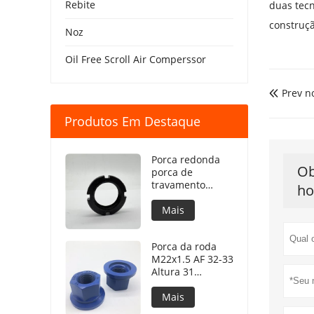
Rebite
duas tecn
construçã
Noz
Oil Free Scroll Air Comperssor
Prev no

Produtos Em Destaque
Porca redonda
Ob
porca de
travamento
ho
Porca de
travamento
Mais
redonda DIN981
Porca da roda
M22x1.5 AF 32-33
Altura 31
Revestimento
PTFE 240h NSS
Mais