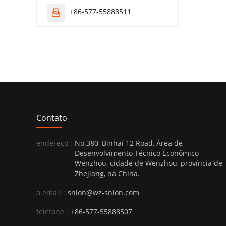
+86-577-55888511

Contato
endereço :
No.380, Binhai 12 Road, Área de
Desenvolvimento Técnico Econômico
Wenzhou, cidade de Wenzhou, província de
Zhejiang, na China.
o email :
snlon@wz-snlon.com
telefone :
+86-577-55888507