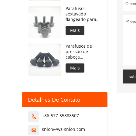
Parafuso
sextavado
flangeado para
silos de
armazenamento
Mais
de grãos
côncavos sob o
Parafusos de
flange
pressão de
cabeça
hexagonal para
SCANIA STD3870
Mais
sub
Detalhes De Contato
+86-577-55888507

snlon@wz-snlon.com
