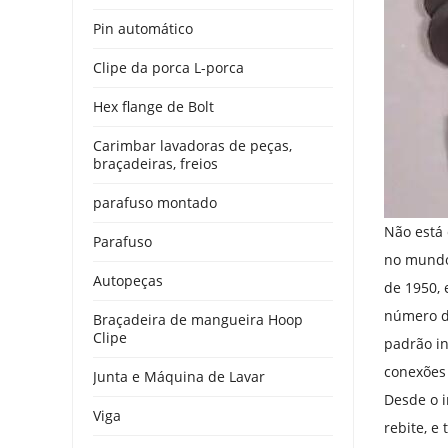
Pin automático
Clipe da porca L-porca
Hex flange de Bolt
Carimbar lavadoras de peças,
braçadeiras, freios
parafuso montado
Não está 
Parafuso
no mundo
Autopeças
de 1950,
número de
Braçadeira de mangueira Hoop
Clipe
padrão in
conexões 
Junta e Máquina de Lavar
Desde o i
Viga
rebite, e