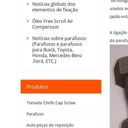
tecnologi
Notícias globais dos

usados ​​
elementos de fixação
Japão est
Óleo Free Scroll Air

Comperssor
A ligação
Notícias sobre parafusos

do parafu
(Parafusos e parafusos
para Buick, Toyota,
Honda, Mercedes-Benz
.Ford, ETC.)
Produtos
Tomada Chefe Cap Screw
Parafuso
Auto peças de reposição