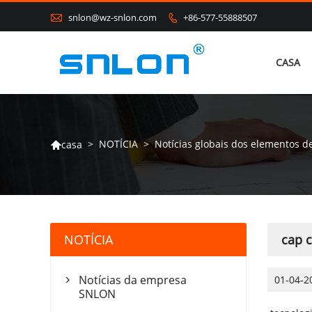

snlon@wz-snlon.com
+86-577-55888507

CASA
>
NOTÍCIA
>
Notícias globais dos elementos de
casa

NOTÍCIA
cap 
Notícias da empresa
01-04-2

SNLON