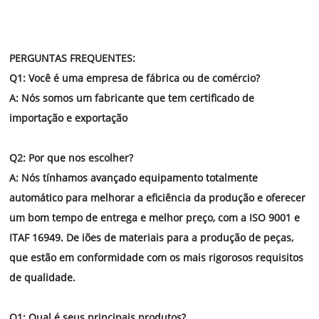
Request
Termos de
T / T no avanço de 100%. LC na vista
pagamento :
Certificado:
IATF16949 CE, ROHS, ETC
PERGUNTAS FREQUENTES:
Inscrição:
Construção, Railway, Automóvel, Indústria, Móveis
, Maquinaria, indústria química
Q1: Você é uma empresa de fábrica ou de comércio?
A: Nós somos um fabricante que tem certificado de
importação e exportação
Q2: Por que nos escolher?
A: Nós tínhamos avançado equipamento totalmente
automático para melhorar a eficiência da produção e oferecer
um bom tempo de entrega e melhor preço,
com a ISO 9001 e
ITAF 16949. De iões de materiais para a produção de peças,
que estão em conformidade com os mais rigorosos requisitos
de qualidade.
Q1: Qual é seus principais produtos?