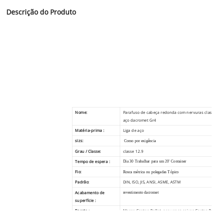
Descrição do Produto
Nome:
Parafuso de cabeça redonda com nervuras classe 
aço dacromet Gr4
Matéria-prima :
Liga de aço
sizs:
Como por exigência
Grau / Classe:
classe 12.9
Tempo de espera :
Dia 30 Trabalhar para um 20' Container
Fio:
Rosca métrica ou polegadas Tópico
Padrão:
DIN, ISO, JIS, ANSI, ASME, ASTM
Acabamento de
revestimento dacromet
superfície :
Pacote :
Massa Canton Pallet, pequenas caixas Carton Pall