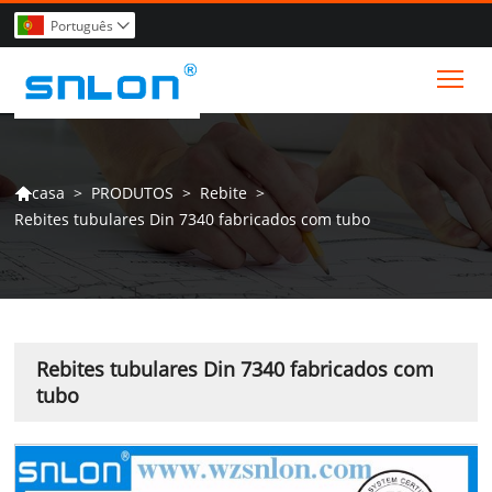
Português

Tog
>
PRODUTOS
>
Rebite
>
casa

Rebites tubulares Din 7340 fabricados com tubo
Rebites tubulares Din 7340 fabricados com
tubo