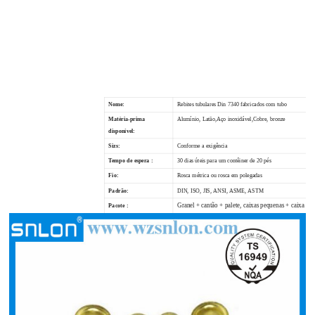
Nome:
Rebites tubulares Din 7340 fabricados com tubo
Matéria-prima
Alumínio, Latão,
Aço inoxidável,
Cobre, bronze
disponível:
Sizs:
Conforme a exigência
Tempo de espera :
30 dias úteis para um contêiner de 20 pés
Fio:
Rosca métrica ou rosca em polegadas
Padrão:
DIN, ISO, JIS, ANSI, ASME, ASTM
Granel + cantão + palete, caixas pequenas + caixa + p
Pacote :
solicitação do cliente
Termos de pagamento :
100% T / T adiantado
Certificado:
TS16949 PPAP NÍVEL 3, CO, FORMULÁRIO A, FORM
Inscrição:
Construção, Ferrovia, Automóvel, Indústria, Móveis
, Maquinaria, Indústria Química