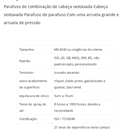
Parafuso de combinação de cabeça sextavada Cabeça
sextavada Parafuso de parafuso Com uma arruela grande e
arruela de pressão
Tamanho :
M6-M20 ou exigência do cliente
ISO, JIS, GB, ANSI, DIN, BS, não
Padrão:
padronizado, personalizado
Terminar :
zincado amarelo
outro acabamento
níquel, óxido preto, galvanizado a
de superfície:
quente, Dacromet
espessura de zinco:
5um a 15um
Teste de spray de
8 horas a 1000 horas, devido a
sal:
necessidade
Certificação
ISO / TS16949
21 anos de experiência neste campo