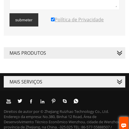
Política de Privacidade
submeter
MAIS PRODUTOS
MAIS SERVIÇOS







Direitos de autor por © Zhejiang Ruizhao Technology Co., Ltd.
Endereço da empresa: No.380, Binhai 12 Road, Área de
Desenvolvimento Técnico Econômico Wenzhou, cidade de Wenzhou,

província de Zhejiang, na China. -325.025 TEL: 86-577-55888507 /