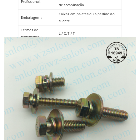
Profissional:
de combinação
Caixas em paletes ou a pedido do
Embalagem :
cliente
Termos de
L / C, T / T
pagamento :
dentro de 30 ~ 45 dias após a
Tempo de entrega :
ordem confirmada